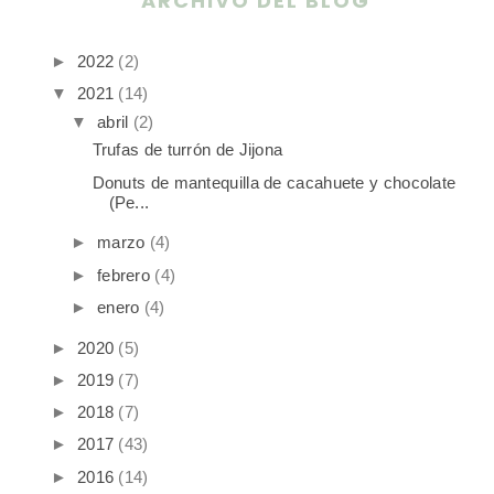
ARCHIVO DEL BLOG
►
2022
(2)
▼
2021
(14)
▼
abril
(2)
Trufas de turrón de Jijona
Donuts de mantequilla de cacahuete y chocolate
(Pe...
►
marzo
(4)
►
febrero
(4)
►
enero
(4)
►
2020
(5)
►
2019
(7)
►
2018
(7)
►
2017
(43)
►
2016
(14)