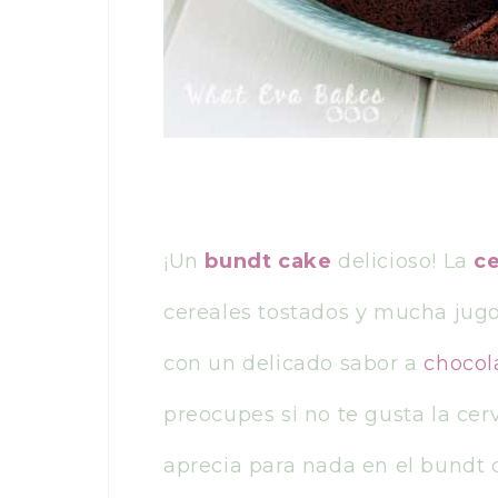
¡Un
bundt cake
delicioso! La
c
cereales tostados y mucha jug
con un delicado sabor a
chocol
preocupes si no te gusta la ce
aprecia para nada en el bundt 