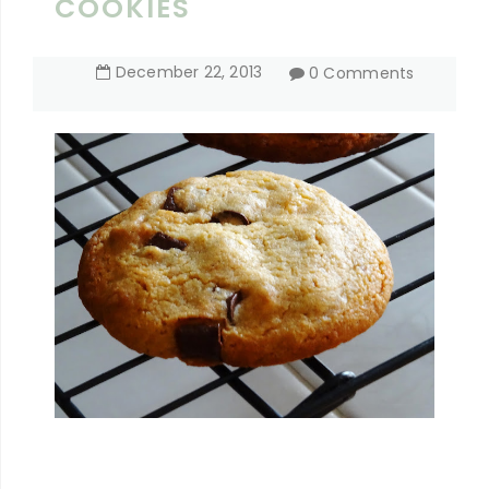
COOKIES
December
22
,
2013
0 Comments