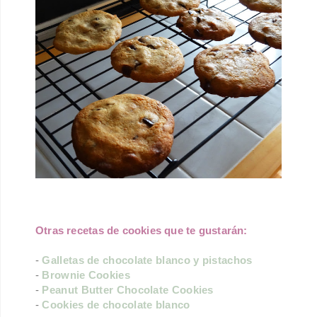
Otras recetas de cookies que te gustarán:
-
Galletas de chocolate blanco y pistachos
-
Brownie Cookies
-
Peanut Butter Chocolate Cookies
-
Cookies de chocolate blanco