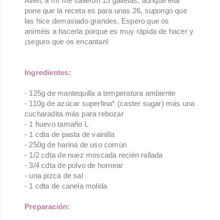
Allen, a mí me salieron 15 galletas, aunque ella
pone que la receta es para unas 26, supongo que
las hice demasiado grandes. Espero que os
animéis a hacerla porque es muy rápida de hacer y
¡seguro que os encantan!
Ingredientes:
- 125g de mantequilla a temperatura ambiente
- 110g de azúcar superfina* (caster sugar) más una
cucharadita más para rebozar
- 1 huevo tamaño L
- 1 cdta de pasta de vainilla
- 250g de harina de uso común
- 1/2 cdta de nuez moscada recién rallada
- 3/4 cdta de polvo de hornear
- una pizca de sal
- 1 cdta de canela molida
Preparación: